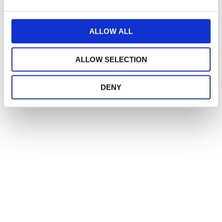
c
t
ALLOW ALL
i
o
n
ALLOW SELECTION
DENY