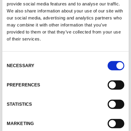
provide social media features and to analyse our traffic.
We also share information about your use of our site with
our social media, advertising and analytics partners who
may combine it with other information that you’ve
provided to them or that they’ve collected from your use
of their services.
C
NECESSARY
o
n
s
PREFERENCES
e
n
t
STATISTICS
S
e
l
MARKETING
e