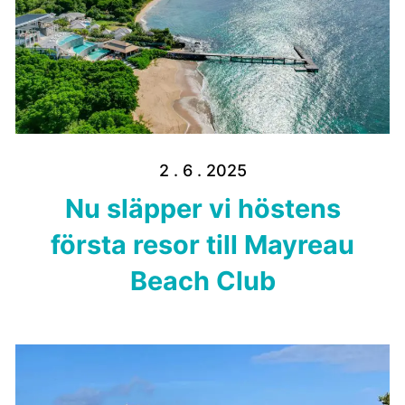
2 . 6 . 2025
Nu släpper vi höstens
första resor till Mayreau
Beach Club