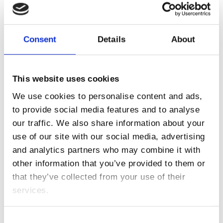
Consent
Details
About
22 . 2 . 2021
This website uses cookies
Time flies when you’re
We use cookies to personalise content and ads,
to provide social media features and to analyse
having fun!
our traffic. We also share information about your
use of our site with our social media, advertising
and analytics partners who may combine it with
other information that you’ve provided to them or
that they’ve collected from your use of their
services.
C