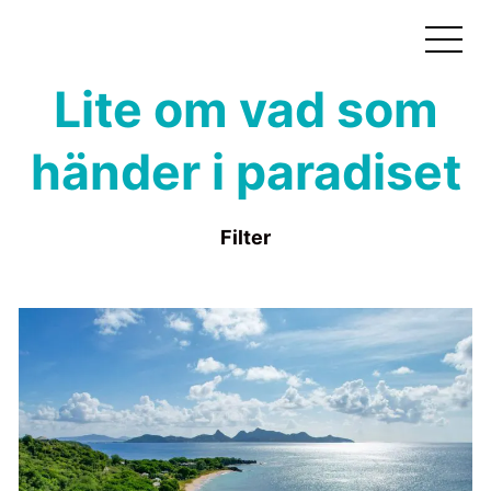
Lite om vad som
händer i paradiset
Filter
Alla
Okategoriserade
Resor