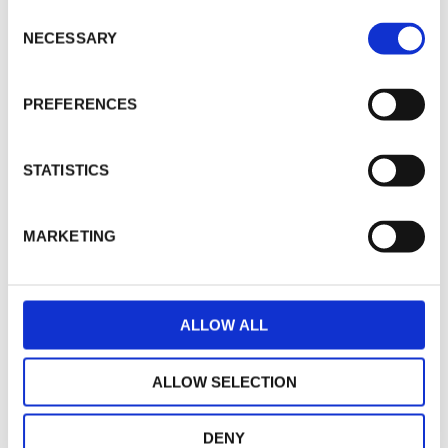
C
NECESSARY
o
n
s
PREFERENCES
e
n
t
STATISTICS
S
e
l
MARKETING
e
c
t
ALLOW ALL
i
o
n
ALLOW SELECTION
DENY